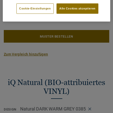
generischen EPD ERF20180176-CCI1-EN.
Gesamter CO2 Fußabdruck (Recycling)
2
3.09 kg CO
/m
2
Cookie-Einstellungen
Alle Cookies akzeptieren
CO2 FUSSABDRUCK BERECHNEN
MUSTER BESTELLEN
Zum Vergleich hinzufügen
iQ Natural (BIO-attribuiertes
VINYL)
Natural DARK WARM GREY 0385
DESIGN