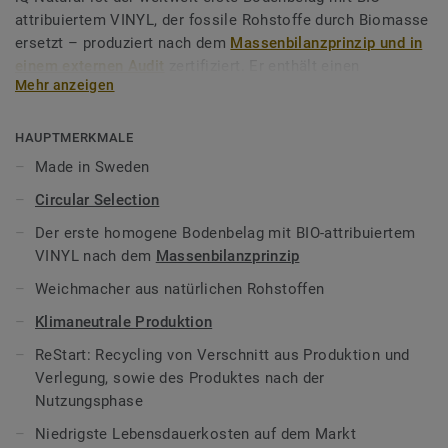
attribuiertem VINYL, der fossile Rohstoffe durch Biomasse
ersetzt – produziert nach dem
Massenbilanzprinzip und in
einem externen Audit
zertifiziert. Er enthält einen
Mehr anzeigen
natürlichen, phthalatfreien Weichmacher auf der Basis
pflanzlicher, erneuerbarer Ressourcen.
HAUPTMERKMALE
iQ Natural ist eine Bodenbelagslösung, die zu den
Made in Sweden
elastischen Bodenbelägen mit dem geringsten CO2-
Circular Selection
Fußabdruck auf dem Markt gehört. Über den gesamten
Produktlebenszyklus hinweg bietet das Produkt eine
Der erste homogene Bodenbelag mit BIO-attribuiertem
Lösung, die Treibhausgasemissionen um mehr als -60 % im
VINYL nach dem
Massenbilanzprinzip
Vergleich zu einem durchschnittlichen homogenen
Weichmacher aus natürlichen Rohstoffen
Vinylbodenbelag auf fossiler Basis* reduziert.
Klimaneutrale Produktion
Zudem ist iQ Natural
Reinraum geeignet
und gerade im
ReStart: Recycling von Verschnitt aus Produktion und
Krankenhaus (z.B.im Operationssaal) und der Forschung
Verlegung, sowie des Produktes nach der
gefragt, wo es um den Einsatz in sensiblen Bereichen mit
Nutzungsphase
absoluter Hygiene ankommt. Die strapazierfähige
Oberfläche ist für Schwerlast geeignet, pflegeleicht und
Niedrigste Lebensdauerkosten auf dem Markt