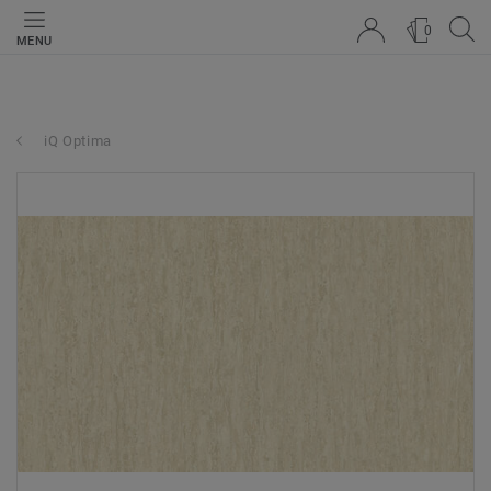
0
MENU
iQ Optima