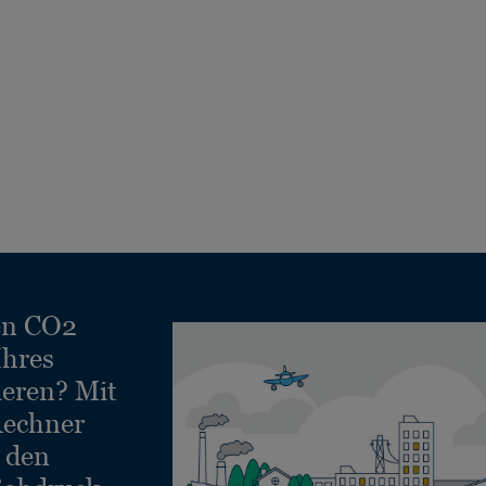
en CO2
Ihres
ieren? Mit
echner
e den