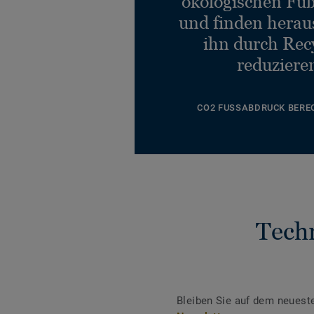
ökologischen Fu
und finden heraus
ihn durch Rec
reduziere
CO2 FUSSABDRUCK BERE
Tech
Bleiben Sie auf dem neuest