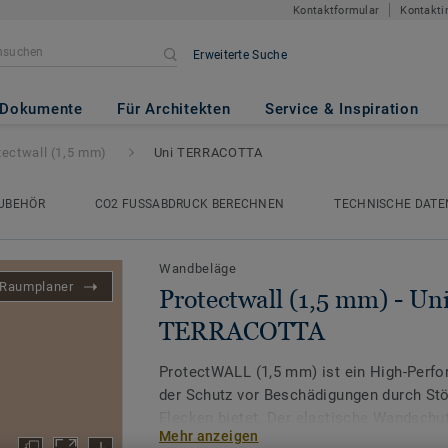
Kontaktformular
Kontakti
Erweiterte Suche
mm)
- Uni TERRACOTTA
Dokumente
Für Architekten
Service & Inspiration
tectwall (1,5 mm)
Uni TERRACOTTA
UBEHÖR
CO2 FUSSABDRUCK BERECHNEN
TECHNISCHE DATE
Wandbeläge
Raumplaner
Protectwall (1,5 mm) - Un
TERRACOTTA
ProtectWALL (1,5 mm) ist ein High-Per
der Schutz vor Beschädigungen durch Stöß
Flecken bietet. Der elastische Wandschut
Mehr anzeigen
einfach verarbeiten, schützt vor Wandsch