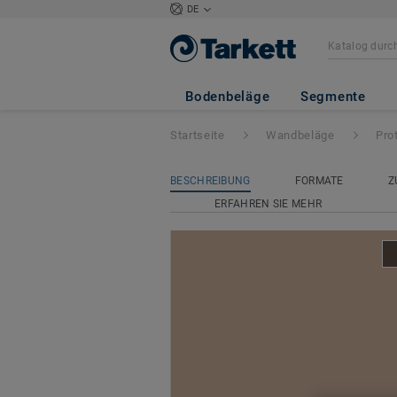
DE
Protectwall (1,5 
Bodenbeläge
Segmente
Startseite
Wandbeläge
Pro
BESCHREIBUNG
FORMATE
Z
ERFAHREN SIE MEHR