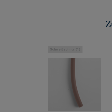
Z
Schweißschnur (1)