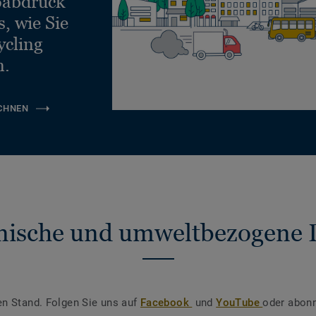
ßabdruck
, wie Sie
ycling
n.
CHNEN
nische und umweltbezogene 
en Stand. Folgen Sie uns auf
Facebook
und
YouTube
oder abonn