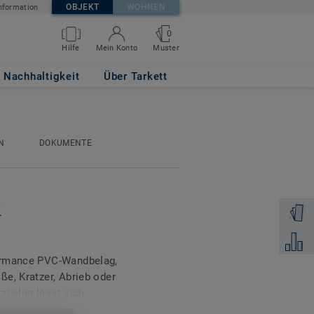
OBJEKT
WOHNEN
nformation
0
Muster
Hilfe
Mein Konto
Nachhaltigkeit
Über Tarkett
N
DOKUMENTE
i
Muster 
Zum Ver
formance PVC-Wandbelag,
e, Kratzer, Abrieb oder
zbelag lässt sich
äden und trägt so zur