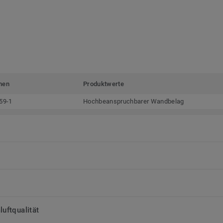
men
Produktwerte
59-1
Hochbeanspruchbarer Wandbelag
uftqualität