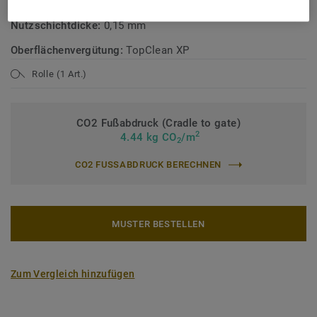
Flächengewicht:
2400 g/m²
Nutzschichtdicke:
0,15 mm
Oberflächenvergütung:
TopClean XP
Rolle (1 Art.)
CO2 Fußabdruck (Cradle to gate)
2
4.44 kg CO
/m
2
CO2 FUSSABDRUCK BERECHNEN
MUSTER BESTELLEN
Zum Vergleich hinzufügen