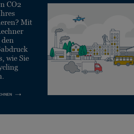
en CO2
Ihres
ieren? Mit
echner
e den
ßabdruck
, wie Sie
ycling
n.
CHNEN