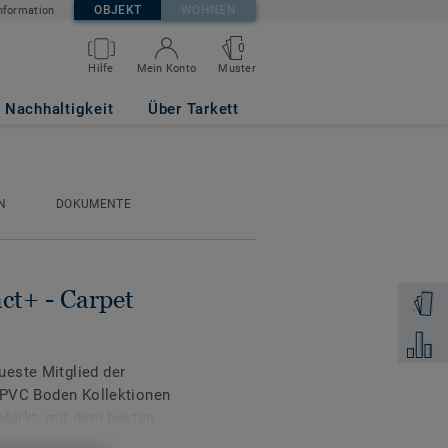
OBJEKT
WOHNEN
nformation
0
Muster
Hilfe
Mein Konto
GREY
Nachhaltigkeit
Über Tarkett
N
DOKUMENTE
ct+ - Carpet
Muster 
Zum Ver
este Mitglied der
n PVC Boden Kollektionen
 Markt, mit dem besten
gkeit.