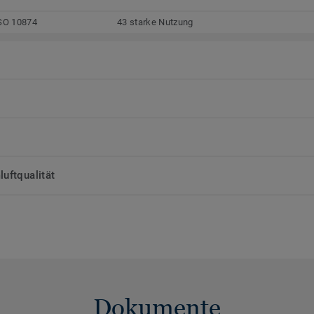
SO 10874
43 starke Nutzung
uftqualität
Dokumente