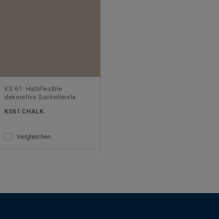
KS 61: Halbflexible
dekorative Sockelleiste
KS61 CHALK
Vergleichen