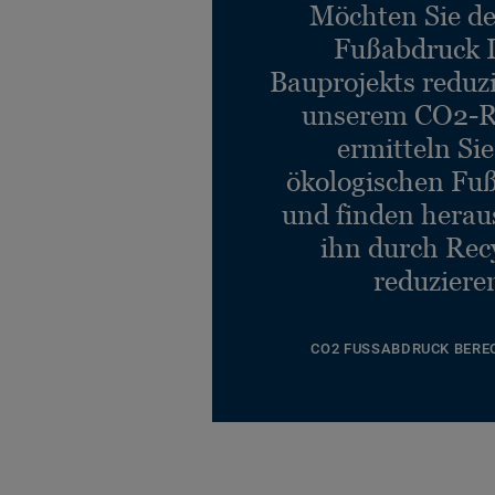
Möchten Sie d
Fußabdruck 
Bauprojekts reduz
unserem CO2-R
ermitteln Si
ökologischen Fu
und finden heraus
ihn durch Rec
reduziere
CO2 FUSSABDRUCK BERE