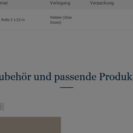
rmat
Verlegung
Verpackung
Kleben (Glue
Rolle 2 x 23 m
Down)
ubehör und passende Produk
)