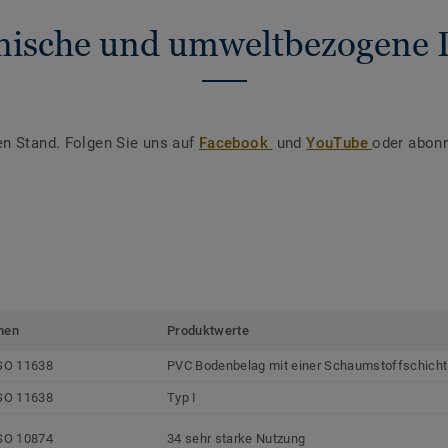
nische und umweltbezogene 
en Stand. Folgen Sie uns auf
Facebook
und
YouTube
oder abonn
men
Produktwerte
SO 11638
PVC Bodenbelag mit einer Schaumstoffschicht
SO 11638
Typ I
SO 10874
34 sehr starke Nutzung