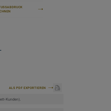
FUSSABDRUCK B
CHNEN
+
ALS PDF EXPORTIEREN
kett-Kunden).