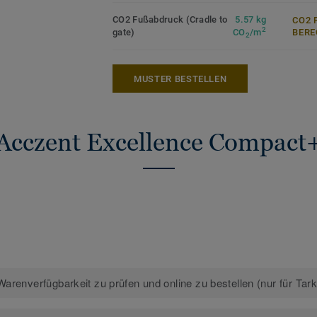
CO2 Fußabdruck (Cradle to
5.57 kg
CO2 
2
gate)
CO
/m
ERE
2
MUSTER BESTELLEN
Acczent Excellence Compact
arenverfügbarkeit zu prüfen und online zu bestellen (nur für Tar