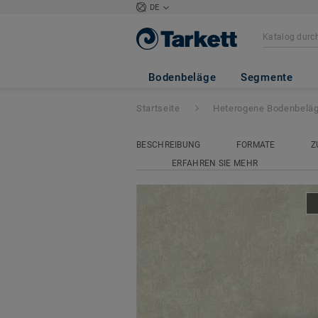
DE
Acczent Excellen
Bodenbeläge
Segmente
Startseite
Heterogene Bodenbelä
BESCHREIBUNG
FORMATE
Z
ERFAHREN SIE MEHR