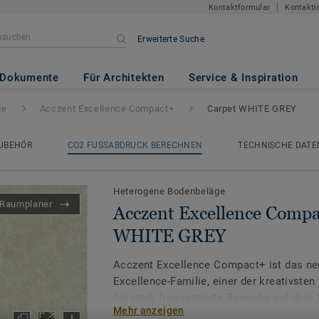
Kontaktformular
Kontakti
Erweiterte Suche
ce Compact+
- Carpet WHITE 
Dokumente
Für Architekten
Service & Inspiration
ge
Acczent Excellence Compact+
Carpet WHITE GREY
UBEHÖR
CO2 FUSSABDRUCK BERECHNEN
TECHNISCHE DATE
Heterogene Bodenbeläge
Raumplaner
Acczent Excellence Compa
WHITE GREY
Acczent Excellence Compact+ ist das neu
Excellence-Familie, einer der kreativste
für stark frequentierte Bereiche auf dem
Mehr anzeigen
Verhältnis von Trittschall- und Druckfesti