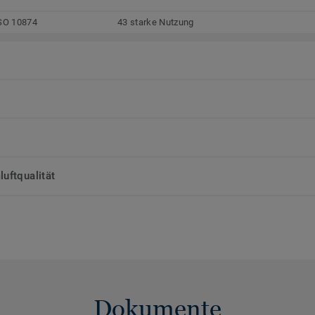
SO 10874
43 starke Nutzung
uftqualität
Dokumente