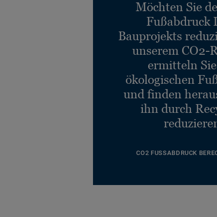
Möchten Sie d
Fußabdruck 
Bauprojekts reduz
unserem CO2-R
ermitteln Si
ökologischen Fu
und finden heraus
ihn durch Rec
reduziere
CO2 FUSSABDRUCK BERE