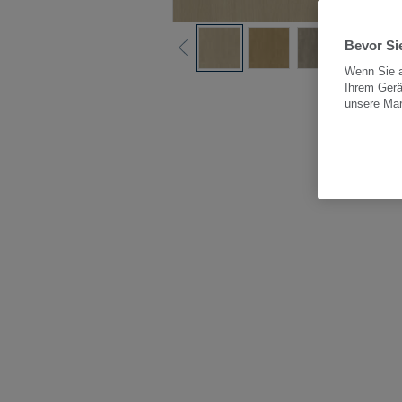
Bevor Sie
Wenn Sie a
Ihrem Gerä
Alle
unsere Ma