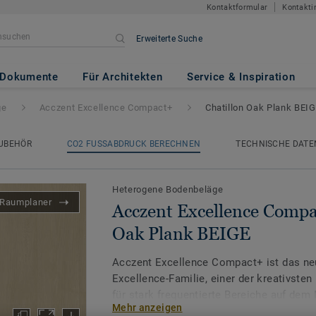
Kontaktformular
Kontakti
Erweiterte Suche
ce Compact+
- Chatillon Oak P
Dokumente
Für Architekten
Service & Inspiration
ge
Acczent Excellence Compact+
Chatillon Oak Plank BEI
UBEHÖR
CO2 FUSSABDRUCK BERECHNEN
TECHNISCHE DATE
Heterogene Bodenbeläge
Raumplaner
Acczent Excellence Compa
Oak Plank BEIGE
Acczent Excellence Compact+ ist das neu
Excellence-Familie, einer der kreativste
für stark frequentierte Bereiche auf dem
Mehr anzeigen
Verhältnis von Trittschall- und Druckfesti