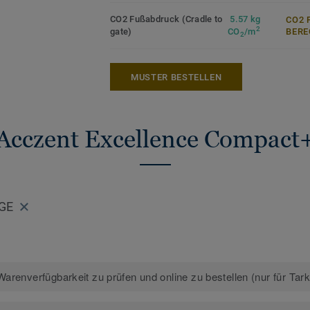
CO2 Fußabdruck (Cradle to
5.57 kg
CO2 
2
gate)
CO
/m
ERE
2
MUSTER BESTELLEN
Acczent Excellence Compact
IGE
arenverfügbarkeit zu prüfen und online zu bestellen (nur für Tar