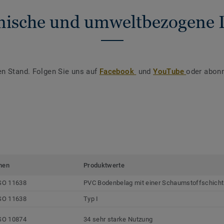
nische und umweltbezogene 
en Stand. Folgen Sie uns auf
Facebook
und
YouTube
oder abonn
men
Produktwerte
SO 11638
PVC Bodenbelag mit einer Schaumstoffschicht
SO 11638
Typ I
SO 10874
34 sehr starke Nutzung