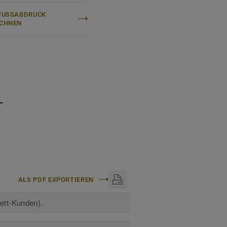
FUSSABDRUCK B
CHNEN
+
ALS PDF EXPORTIEREN
kett-Kunden).