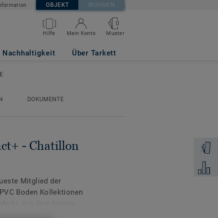
OBJEKT
WOHNEN
nformation
0
Muster
Hilfe
Mein Konto
lank BEIGE
Nachhaltigkeit
Über Tarkett
GE
N
DOKUMENTE
ct+ - Chatillon
Muster 
Zum Ver
este Mitglied der
n PVC Boden Kollektionen
 Markt, mit dem besten
gkeit.