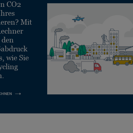
en CO2
Ihres
ieren? Mit
echner
e den
ßabdruck
, wie Sie
ycling
n.
CHNEN