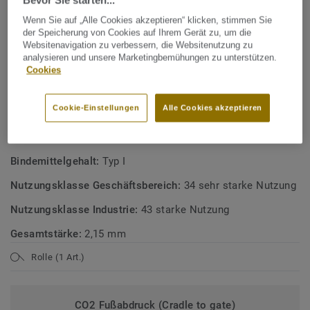
Bevor Sie starten...
27% recycelter Inhalt
Wenn Sie auf „Alle Cookies akzeptieren“ klicken, stimmen Sie
der Speicherung von Cookies auf Ihrem Gerät zu, um die
ReStart ready
Websitenavigation zu verbessern, die Websitenutzung zu
100% recycelbar
analysieren und unsere Marketingbemühungen zu unterstützen.
Cookies
100% phthalatfrei
Cookie-Einstellungen
Alle Cookies akzeptieren
TECHNISCHE DATEN
Produktart:
PVC Bodenbelag mit einer Schaumstoffschicht
Bindemittelgehalt:
Typ I
Nutzungsklasse Geschäftsbereich:
34 sehr starke Nutzung
Nutzungsklasse Industrie:
43 starke Nutzung
Gesamtstärke:
2,15 mm
Rolle (1 Art.)
CO2 Fußabdruck (Cradle to gate)