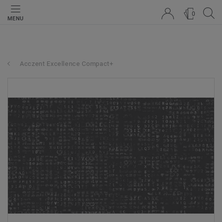
0
MENU
Acczent Excellence Compact+