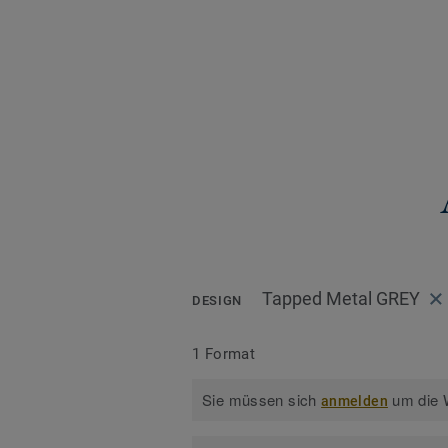
Tapped Metal GREY
DESIGN
1 Format
Sie müssen sich
um die W
anmelden