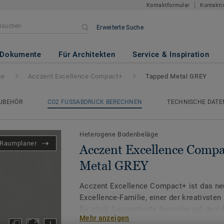
Kontaktformular
Kontakti
Erweiterte Suche
ce Compact+
- Tapped Metal G
Dokumente
Für Architekten
Service & Inspiration
ge
Acczent Excellence Compact+
Tapped Metal GREY
UBEHÖR
CO2 FUSSABDRUCK BERECHNEN
TECHNISCHE DATE
Heterogene Bodenbeläge
Raumplaner
Acczent Excellence Compa
Metal GREY
Acczent Excellence Compact+ ist das neu
Excellence-Familie, einer der kreativste
für stark frequentierte Bereiche auf dem
Mehr anzeigen
Verhältnis von Trittschall- und Druckfesti