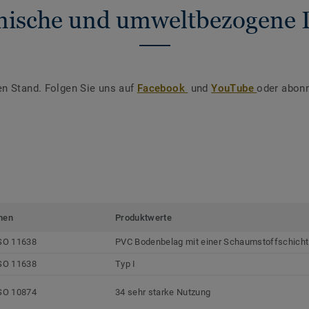
nische und umweltbezogene 
en Stand. Folgen Sie uns auf
Facebook
und
YouTube
oder abonn
men
Produktwerte
SO 11638
PVC Bodenbelag mit einer Schaumstoffschicht
SO 11638
Typ I
SO 10874
34 sehr starke Nutzung