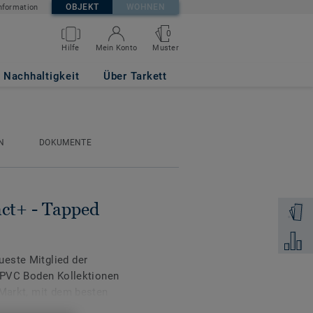
OBJEKT
WOHNEN
nformation
0
Muster
Hilfe
Mein Konto
REY
Nachhaltigkeit
Über Tarkett
N
DOKUMENTE
ct+ - Tapped
Muster 
Zum Ver
este Mitglied der
n PVC Boden Kollektionen
 Markt, mit dem besten
gkeit.