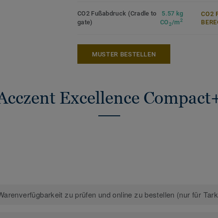
CO2 Fußabdruck (Cradle to
5.57 kg
CO2 
2
gate)
CO
/m
ERE
2
MUSTER BESTELLEN
Acczent Excellence Compact
arenverfügbarkeit zu prüfen und online zu bestellen (nur für Tar