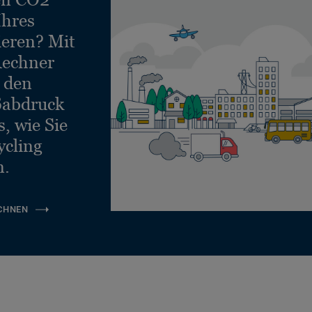
Ihres
ieren? Mit
echner
e den
ßabdruck
, wie Sie
ycling
n.
CHNEN