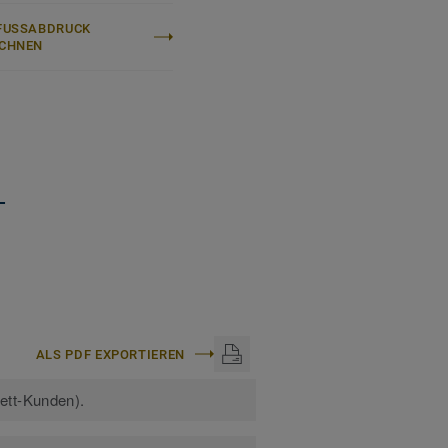
FUSSABDRUCK B
CHNEN
+
ALS PDF EXPORTIEREN
kett-Kunden).