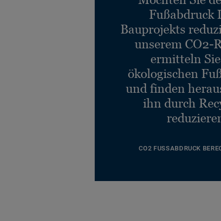
Fußabdruck 
Bauprojekts reduz
unserem CO2-R
ermitteln Si
ökologischen Fu
und finden heraus
ihn durch Rec
reduziere
CO2 FUSSABDRUCK BERE