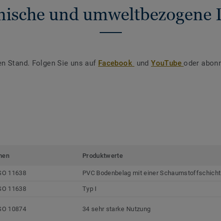
nische und umweltbezogene 
en Stand. Folgen Sie uns auf
Facebook
und
YouTube
oder abonn
men
Produktwerte
SO 11638
PVC Bodenbelag mit einer Schaumstoffschicht
SO 11638
Typ I
SO 10874
34 sehr starke Nutzung