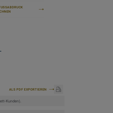
FUSSABDRUCK B
CHNEN
+
ALS PDF EXPORTIEREN
kett-Kunden).