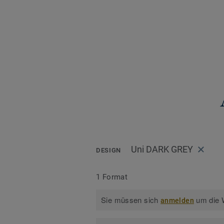
Uni DARK GREY
DESIGN
1 Format
Sie müssen sich
um die W
anmelden