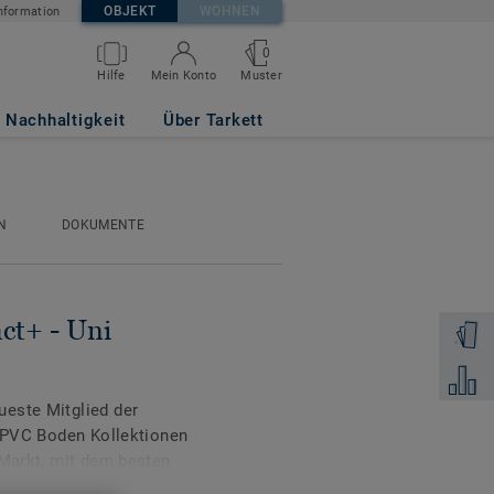
OBJEKT
WOHNEN
nformation
0
Muster
Hilfe
Mein Konto
Nachhaltigkeit
Über Tarkett
N
DOKUMENTE
ct+ - Uni
Muster 
Zum Ver
este Mitglied der
n PVC Boden Kollektionen
 Markt, mit dem besten
gkeit.