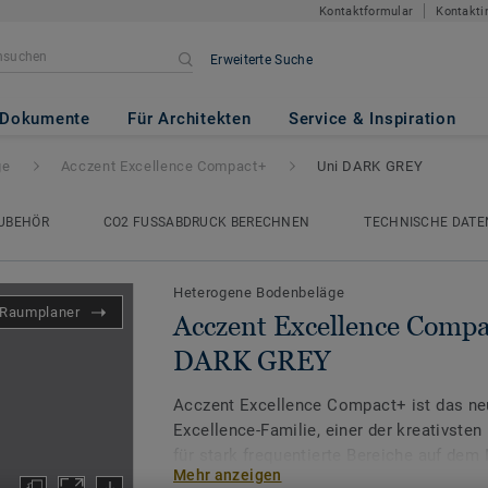
Kontaktformular
Kontakti
Erweiterte Suche
ce Compact+
- Uni DARK GREY
Dokumente
Für Architekten
Service & Inspiration
ge
Acczent Excellence Compact+
Uni DARK GREY
UBEHÖR
CO2 FUSSABDRUCK BERECHNEN
TECHNISCHE DATE
Heterogene Bodenbeläge
Raumplaner
Acczent Excellence Compa
DARK GREY
Acczent Excellence Compact+ ist das neu
Excellence-Familie, einer der kreativste
für stark frequentierte Bereiche auf dem
Mehr anzeigen
Verhältnis von Trittschall- und Druckfesti