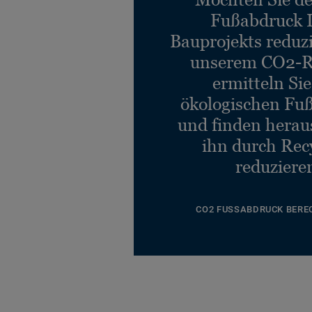
Fußabdruck 
Bauprojekts reduz
unserem CO2-R
ermitteln Si
ökologischen Fu
und finden heraus
ihn durch Rec
reduziere
CO2 FUSSABDRUCK BERE