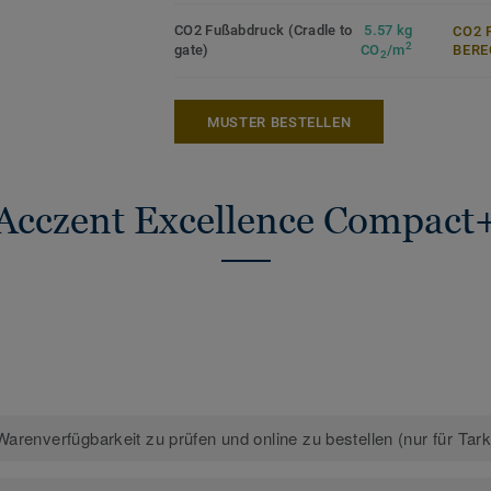
CO2 Fußabdruck (Cradle to
5.57 kg
CO2 
2
gate)
CO
/m
ERE
2
MUSTER BESTELLEN
Acczent Excellence Compact
arenverfügbarkeit zu prüfen und online zu bestellen (nur für Tar