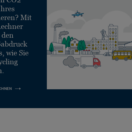
Ihres
ieren? Mit
echner
e den
ßabdruck
, wie Sie
ycling
n.
CHNEN