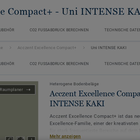
ce Compact+
- Uni INTENSE K
UBEHÖR
CO2 FUSSABDRUCK BERECHNEN
TECHNISCHE DATE
ge
Acczent Excellence Compact+
Uni INTENSE KAKI
UBEHÖR
CO2 FUSSABDRUCK BERECHNEN
TECHNISCHE DATE
Heterogene Bodenbeläge
Raumplaner
Acczent Excellence Compa
INTENSE KAKI
Acczent Excellence Compact+ ist das neu
Excellence-Familie, einer der kreativste
für stark frequentierte Bereiche auf dem
Mehr anzeigen
Verhältnis von Trittschall- und Druckfesti