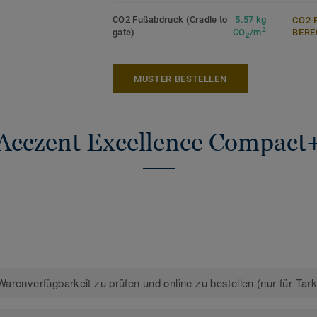
CO2 Fußabdruck (Cradle to
5.57 kg
CO2 
2
gate)
CO
/m
ERE
2
MUSTER BESTELLEN
Acczent Excellence Compact
arenverfügbarkeit zu prüfen und online zu bestellen (nur für Tar