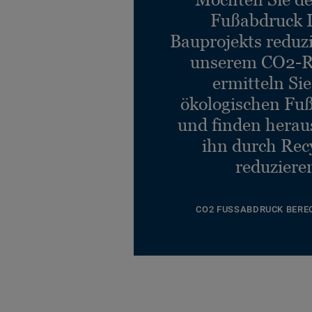
Fußabdruck 
Bauprojekts reduz
unserem CO2-R
ermitteln Si
ökologischen Fu
und finden heraus
ihn durch Rec
reduziere
CO2 FUSSABDRUCK BERE