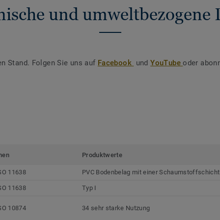
nische und umweltbezogene 
en Stand. Folgen Sie uns auf
Facebook
und
YouTube
oder abonn
men
Produktwerte
SO 11638
PVC Bodenbelag mit einer Schaumstoffschicht
SO 11638
Typ I
SO 10874
34 sehr starke Nutzung