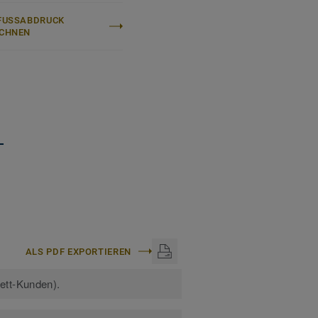
FUSSABDRUCK B
CHNEN
+
ALS PDF EXPORTIEREN
kett-Kunden).