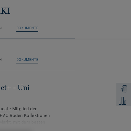
AKI
N
DOKUMENTE
N
DOKUMENTE
ct+ - Uni
Muster 
Zum Ver
este Mitglied der
n PVC Boden Kollektionen
 Markt, mit dem besten
gkeit.