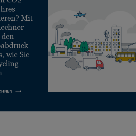
Ihres
ieren? Mit
echner
e den
ßabdruck
, wie Sie
ycling
n.
CHNEN