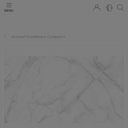
0
MENU
Acczent Excellence Compact+