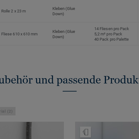
Kleben (Glue
Rolle 2 x 23 m
Down)
14 Fliesen pro Pack
Kleben (Glue
Fliese 610 x 610 mm
5,2 m² pro Pack
Down)
40 Pack pro Palette
ubehör und passende Produk
ial (2)
Muster bestellen