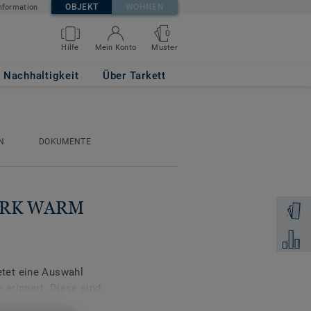
OBJEKT
WOHNEN
nformation
0
Muster
Hilfe
Mein Konto
Nachhaltigkeit
Über Tarkett
N
DOKUMENTE
DARK WARM
Muster 
Zum Ver
tet eine Auswahl
 erinnert. Diese sind
timmt, was Architekten