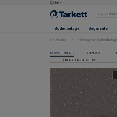
DE
iQ Eminent
- Em
Bodenbeläge
Segmente
Startseite
Homogene Bodenbeläg
BESCHREIBUNG
FORMATE
Z
ERFAHREN SIE MEHR