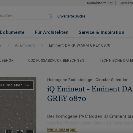
Kontaktformular
Kontakti
Erweiterte Suche
inent DARK WARM GREY 0870
Dokumente
Für Architekten
Service & Inspiration
e
iQ Eminent
Eminent DARK WARM GREY 0870
UBEHÖR
CO2 FUSSABDRUCK BERECHNEN
TECHNISCHE DATE
Homogene Bodenbeläge
|
Circular Selection
Raumplaner
iQ Eminent - Eminent 
GREY 0870
Der homogene PVC Boden iQ Eminent bie
weicher Farben, deren Optik an Naturstein
Mehr anzeigen
farblich auf die Kollektion
iQ Granit
abges