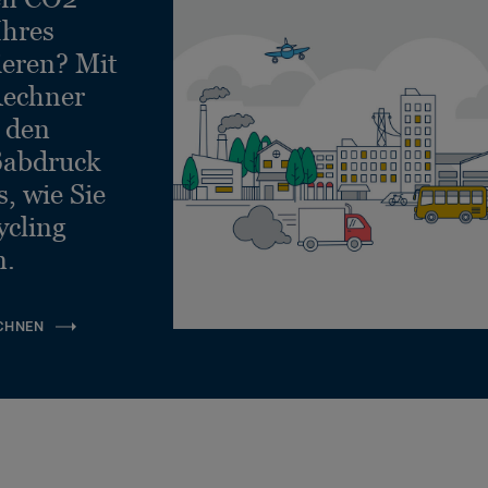
Ihres
ieren? Mit
echner
e den
ßabdruck
, wie Sie
ycling
n.
CHNEN