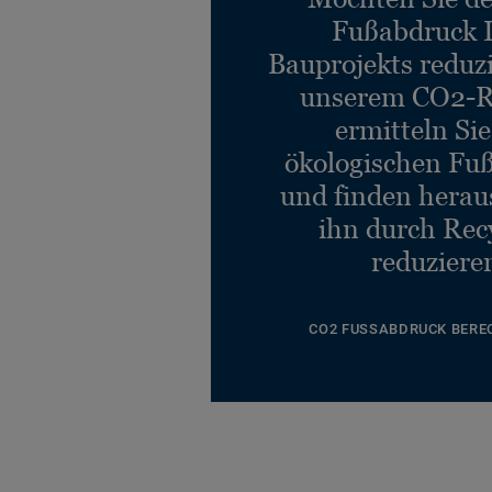
Fußabdruck 
Bauprojekts reduz
unserem CO2-R
ermitteln Si
ökologischen Fu
und finden heraus
ihn durch Rec
reduziere
CO2 FUSSABDRUCK BERE