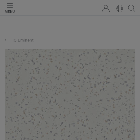
0
MENU
iQ Eminent