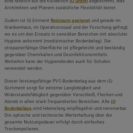
sind farblich auf die Kollektion
iQ Granit
abgestimmt, was
Architekten und Planern zusätzliche Flexibilität bietet.
Zudem ist iQ Eminent
Reinraum geeignet
und gerade im
Krankenhaus, im Operationssaal und der Forschung gefragt,
wo es um den Einsatz in sensiblen Bereichen mit absoluter
Hygiene ankommt (medizinischer Bodenbelag). Die
strapazierfähige Oberfläche ist pflegeleicht und beständig
gegenüber Chemikalien und Desinfektionsmitteln.
Weiterhin kann der Hygieneboden auch für Schulen
verwendet werden.
Dieser leistungsfähige PVC-Bodenbelag aus dem iQ-
Sortiment sorgt für extreme Langlebigkeit und
Widerstandsfähigkeit gegenüber Verschleiß, Flecken und
Abrieb in allen stark frequentierten Bereichen. Alle
iQ
Bodenbeläge
sind lebenslang einpflegefrei und renovierbar.
Die optische und technische Werterhaltung über die
gesamte Nutzungsdauer erfolgt durch einfaches
Trockenpolieren.