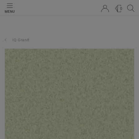
0
MENU
iQ Granit