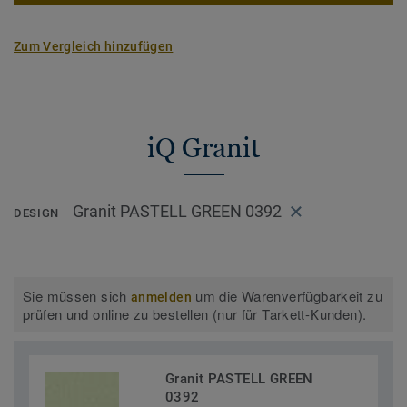
auf Anfrage auch mit BIO-attribuiertem Vinyl verfügbar, für
35% weniger CO2-Emissionen. Eine bahnbrechende
Zum Vergleich hinzufügen
Entwicklung, die uns einen Schritt näher Richtung CO2-
neutrale Gesellschaft bringt.
Teil unserer
Tarkett Circular Selection
, unseren
nachhaltigen und kreislauffähigen
iQ Granit
Bodenbelagskollektionen. Recyclingfähig auch nach dem
Gebrauch.
Granit PASTELL GREEN 0392
DESIGN
Mehr über unsere homogenen Bodenbeläge erfahren:
Homogene Bodenbeläge
Sie müssen sich
um die Warenverfügbarkeit zu
anmelden
prüfen und online zu bestellen (nur für Tarkett-Kunden).
Granit PASTELL GREEN
0392