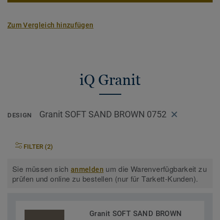
auf Anfrage auch mit BIO-attribuiertem Vinyl verfügbar, für
35% weniger CO2-Emissionen. Eine bahnbrechende
Zum Vergleich hinzufügen
Entwicklung, die uns einen Schritt näher Richtung CO2-
neutrale Gesellschaft bringt.
Teil unserer
Tarkett Circular Selection
, unseren
nachhaltigen und kreislauffähigen
iQ Granit
Bodenbelagskollektionen. Recyclingfähig auch nach dem
Gebrauch.
Granit SOFT SAND BROWN 0752
DESIGN
Mehr über unsere homogenen Bodenbeläge erfahren:
Homogene Bodenbeläge
FILTER (2)
Sie müssen sich
um die Warenverfügbarkeit zu
anmelden
prüfen und online zu bestellen (nur für Tarkett-Kunden).
Granit SOFT SAND BROWN