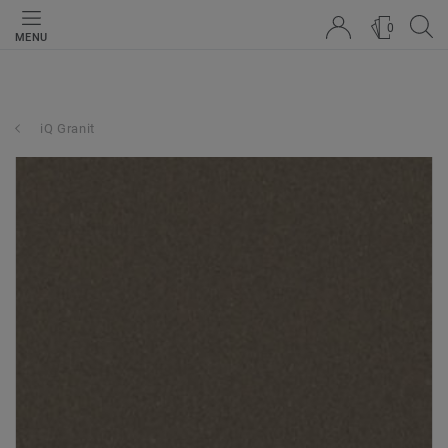
0
MENU
iQ Granit