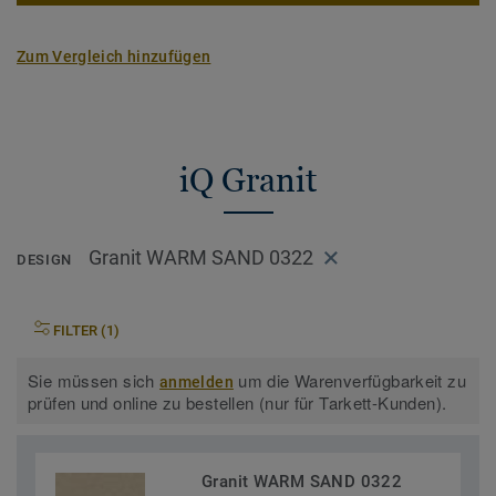
auf Anfrage auch mit BIO-attribuiertem Vinyl verfügbar, für
35% weniger CO2-Emissionen. Eine bahnbrechende
Zum Vergleich hinzufügen
Entwicklung, die uns einen Schritt näher Richtung CO2-
neutrale Gesellschaft bringt.
Teil unserer
Tarkett Circular Selection
, unseren
nachhaltigen und kreislauffähigen
iQ Granit
Bodenbelagskollektionen. Recyclingfähig auch nach dem
Gebrauch.
Granit WARM SAND 0322
DESIGN
Mehr über unsere homogenen Bodenbeläge erfahren:
Homogene Bodenbeläge
FILTER (1)
Sie müssen sich
um die Warenverfügbarkeit zu
anmelden
prüfen und online zu bestellen (nur für Tarkett-Kunden).
Granit WARM SAND 0322