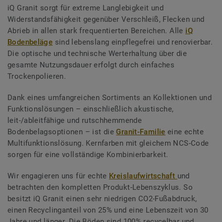
iQ Granit sorgt für extreme Langlebigkeit und
Widerstandsfähigkeit gegenüber Verschleiß, Flecken und
Abrieb in allen stark frequentierten Bereichen. Alle
iQ
Bodenbeläge
sind lebenslang einpflegefrei und renovierbar.
Die optische und technische Werterhaltung über die
gesamte Nutzungsdauer erfolgt durch einfaches
Trockenpolieren.
Dank eines umfangreichen Sortiments an Kollektionen und
Funktionslösungen – einschließlich akustische,
leit-/ableitfähige und rutschhemmende
Bodenbelagsoptionen – ist die
Granit-Familie
eine echte
Multifunktionslösung. Kernfarben mit gleichem NCS-Code
sorgen für eine vollständige Kombinierbarkeit.
Wir engagieren uns für echte
Kreislaufwirtschaft
und
betrachten den kompletten Produkt-Lebenszyklus. So
besitzt iQ Granit einen sehr niedrigen CO2-Fußabdruck,
einen Recyclinganteil von 25% und eine Lebenszeit von 30
Jahre und länger. Die Böden sind 100% recycelbar und