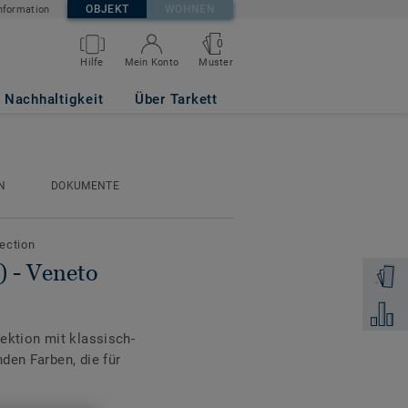
OBJEKT
WOHNEN
nformation
0
Muster
Hilfe
Mein Konto
63
Nachhaltigkeit
Über Tarkett
N
DOKUMENTE
lection
 - Veneto
Muster 
Zum Ver
ektion mit klassisch-
den Farben, die für