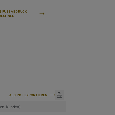
kett Linoleum
.
2 FUSSABDRUCK B
ECHNEN
ALS PDF EXPORTIEREN
kett-Kunden).