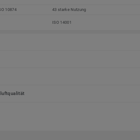
SO 10874
43 starke Nutzung
ISO 14001
uftqualität