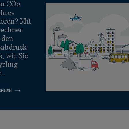
en CO2
Ihres
ieren? Mit
echner
e den
ßabdruck
, wie Sie
ycling
n.
CHNEN