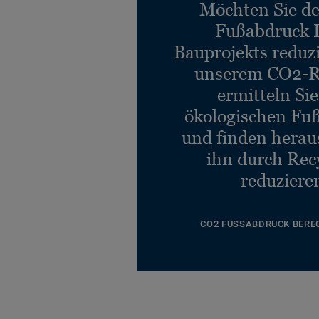
Möchten Sie d
Fußabdruck 
Bauprojekts reduz
unserem CO2-R
ermitteln Si
ökologischen Fu
und finden heraus
ihn durch Rec
reduziere
CO2 FUSSABDRUCK BERE