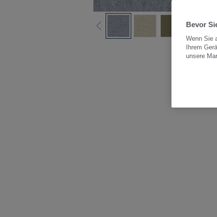
Bevor Sie
Wenn Sie a
Ihrem Gerä
Alle
unsere Ma