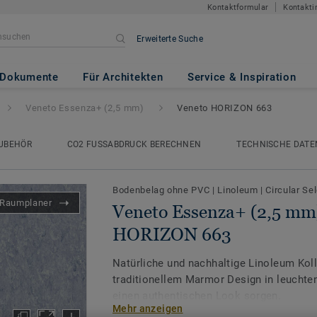
Kontaktformular
Kontakti
Erweiterte Suche
(2,5 mm)
- Veneto HORIZON 6
Dokumente
Für Architekten
Service & Inspiration
Veneto Essenza+ (2,5 mm)
Veneto HORIZON 663
UBEHÖR
CO2 FUSSABDRUCK BERECHNEN
TECHNISCHE DATE
Bodenbelag ohne PVC
|
Linoleum
|
Circular Se
Raumplaner
Veneto Essenza+ (2,5 mm)
HORIZON 663
Natürliche und nachhaltige Linoleum Koll
traditionellem Marmor Design in leuchten
einen authentischen Look sorgen.
Mehr anzeigen