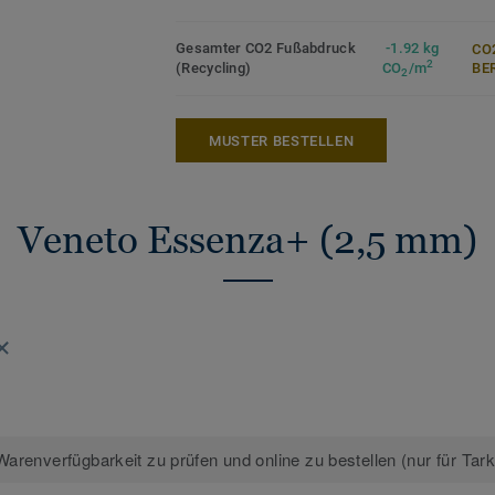
Mehr über Tarkett Linoleum erfahren:
Tar
Gesamter CO2 Fußabdruck
-1.92 kg
CO
2
(Recycling)
CO
/m
ER
2
MUSTER BESTELLEN
Veneto Essenza+ (2,5 mm)
arenverfügbarkeit zu prüfen und online zu bestellen (nur für Tar